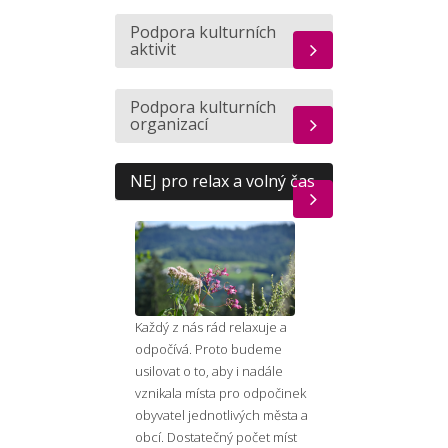
Podpora kulturních
aktivit
Podpora kulturních
organizací
NEJ pro relax a volný čas
Každý z nás rád relaxuje a
odpočívá. Proto budeme
usilovat o to, aby i nadále
vznikala místa pro odpočinek
obyvatel jednotlivých města a
obcí. Dostatečný počet míst