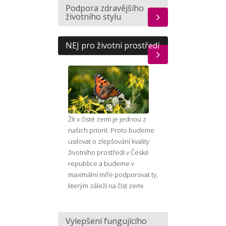
Podpora zdravějšího
životního stylu
NEJ pro životní prostředí
Žít v čisté zemi je jednou z
našich priorit. Proto budeme
usilovat o zlepšování kvality
životního prostředí v České
republice a budeme v
maximální míře podporovat ty,
kterým záleží na čist zemi.
Vylepšení fungujícího