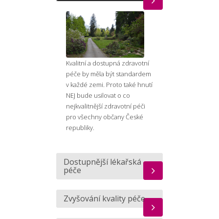
Kvalitní a dostupná zdravotní
péče by měla být standardem
v každé zemi. Proto také hnutí
NEJ bude usilovat o co
nejkvalitnější zdravotní péči
pro všechny občany České
republiky.
Dostupnější lékařská
péče
Zvyšování kvality péče