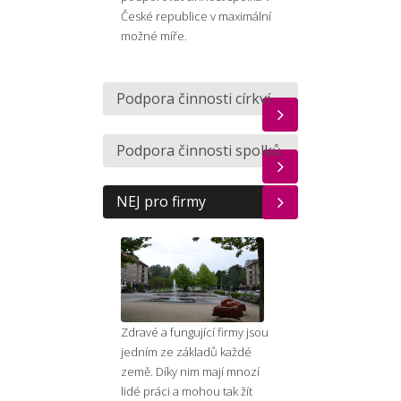
České republice v maximální
možné míře.
Podpora činnosti církví
Podpora činnosti spolků
NEJ pro firmy
Zdravé a fungující firmy jsou
jedním ze základů každé
země. Díky nim mají mnozí
lidé práci a mohou tak žít