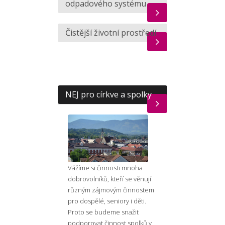
odpadového systému
Čistější životní prostředí
NEJ pro církve a spolky
Vážíme si činnosti mnoha
dobrovolníků, kteří se věnují
různým zájmovým činnostem
pro dospělé, seniory i děti.
Proto se budeme snažit
podporovat činnost spolků v