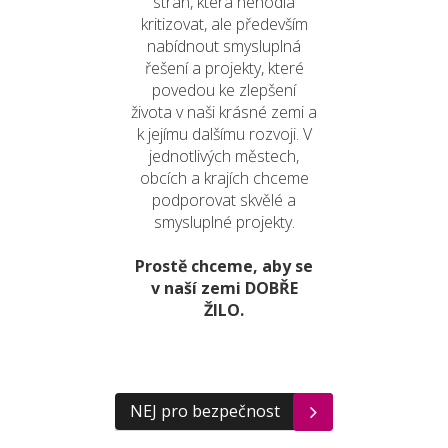
stran, která nehodlá
kritizovat, ale především
nabídnout smysluplná
řešení a projekty, které
povedou ke zlepšení
života v naši krásné zemi a
k jejímu dalšímu rozvoji. V
jednotlivých městech,
obcích a krajích chceme
podporovat skvělé a
smysluplné projekty.
Prostě chceme, aby se
v naší zemi DOBŘE
ŽILO.
NEJ pro bezpečnost