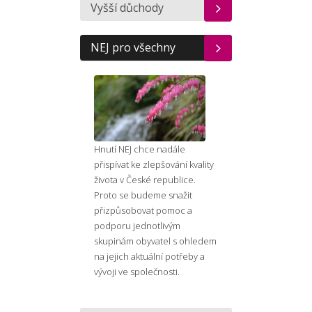
Vyšší důchody
NEJ pro všechny
Hnutí NEJ chce nadále
přispívat ke zlepšování kvality
života v České republice.
Proto se budeme snažit
přizpůsobovat pomoc a
podporu jednotlivým
skupinám obyvatel s ohledem
na jejich aktuální potřeby a
vývoji ve společnosti.