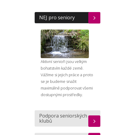
NEJ pro seniory
Aktivní senioři jsou velkým
bohatstvím každé země.
Vážíme si jejich práce a proto
se je budeme snažit
maximálně podporovat všemi
dostupnými prostředky.
Podpora seniorských
klubů