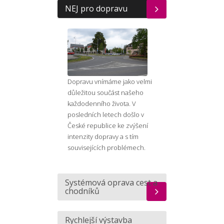
NEJ pro dopravu
Dopravu vnímáme jako velmi
důležitou součást našeho
každodenního života. V
posledních letech došlo v
České republice ke zvýšení
intenzity dopravy a s tím
souvisejících problémech.
Systémová oprava cest a
chodníků
Rychlejší výstavba